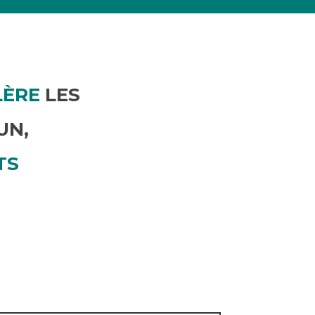
LÈRE
LES
UN,
TS